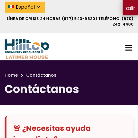
Skip
Contáctanos | Hilltop Latimer H
⌄
Español
salir
to
main
LÍNEA DE CRISIS 24 HORAS
(877) 543-9520
| TELÉFONO:
(970)
content
242-4400
Home
Contáctanos
Breadcrumb
Contáctanos
🚨 ¿Necesitas ayuda