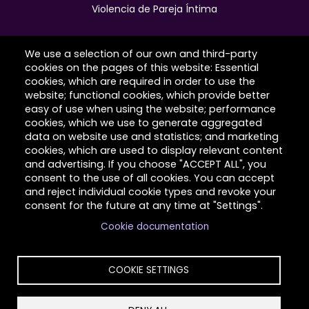
Violencia de Pareja Íntima
We use a selection of our own and third-party
cookies on the pages of this website: Essential
Hilltop Latimer House
cookies, which are required in order to use the
website; functional cookies, which provide better
Contáctanos
easy of use when using the website; performance
cookies, which we use to generate aggregated
Historias de Clientes
data on website use and statistics; and marketing
cookies, which are used to display relevant content
Sobre Nosotros
and advertising. If you choose "ACCEPT ALL", you
consent to the use of all cookies. You can accept
Voluntario
and reject individual cookie types and revoke your
consent for the future at any time at "Settings".
Cookie documentation
Copyright © 2026 Hilltop Community Resources. All
rights reserved.
COOKIE SETTINGS