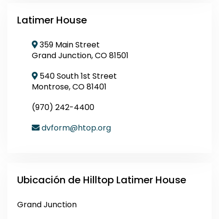
Latimer House
359 Main Street
map-marker-alt
Grand Junction, CO 81501
540 South 1st Street
map-marker-alt
Montrose, CO 81401
(970) 242-4400
dvform@htop.org
envelope
Ubicación de Hilltop Latimer House
Grand Junction