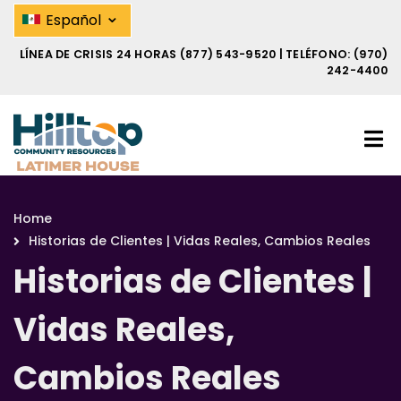
Skip
Historias de Clientes | Vidas Rea
⌄
Español
to
main
LÍNEA DE CRISIS 24 HORAS
(877) 543-9520
| TELÉFONO:
(970)
content
242-4400
Home
Breadcrumb
Historias de Clientes | Vidas Reales, Cambios Reales
Historias de Clientes |
Vidas Reales,
Cambios Reales